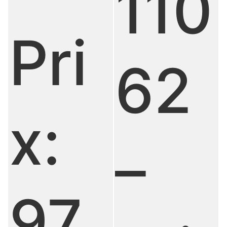
110
Pri
62
x:
–
97.