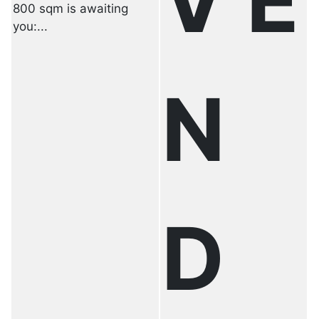
V E
800 sqm is awaiting
you:...
N
D