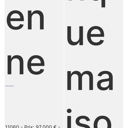
en
ue
ne
ma
iso
11060 - Prix: 97.000 € -