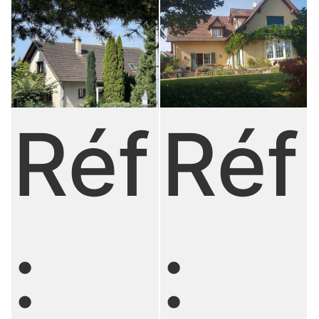
Réf
Réf
:
: