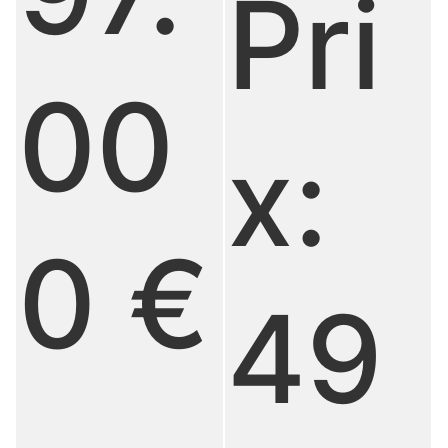
Pri
00
x:
0 €
49