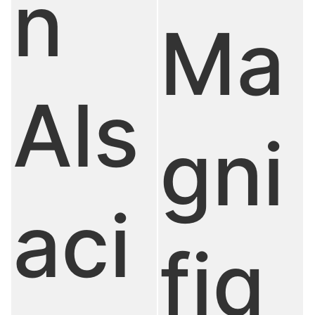
n
Ma
Als
gni
aci
fiq