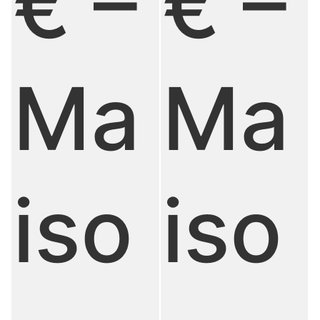
€ –
€ –
Ma
Ma
iso
iso