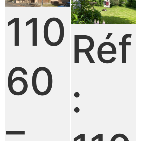
110
Réf
60
:
–