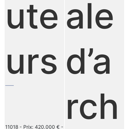
ale
ute
d’a
urs
rch
11018 - Prix: 420.000 € -