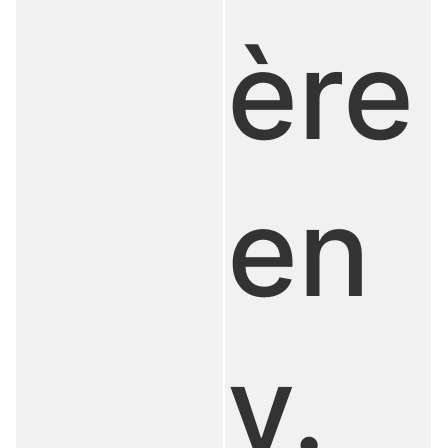
ère
en
v.