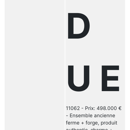
D
U E
11062 - Prix: 498.000 €
- Ensemble ancienne
ferme + forge, produit
authentic, charme +