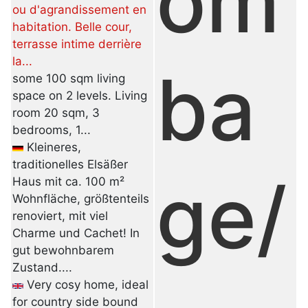
om
ou d'agrandissement en
habitation. Belle cour,
terrasse intime derrière
la...
ba
some 100 sqm living
space on 2 levels. Living
room 20 sqm, 3
bedrooms, 1...
Kleineres,
traditionelles Elsäßer
ge/
Haus mit ca. 100 m²
Wohnfläche, größtenteils
renoviert, mit viel
Charme und Cachet! In
gut bewohnbarem
Zustand....
Very cosy home, ideal
for country side bound