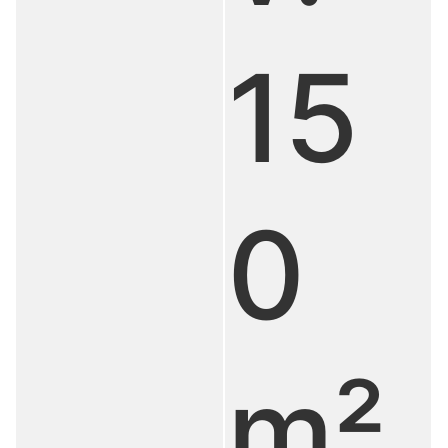
15
0
m²