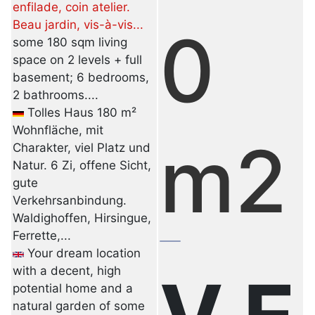
enfilade, coin atelier.
Beau jardin, vis-à-vis...
0
some 180 sqm living
space on 2 levels + full
basement; 6 bedrooms,
2 bathrooms....
Tolles Haus 180 m²
Wohnfläche, mit
m2
Charakter, viel Platz und
Natur. 6 Zi, offene Sicht,
gute
Verkehrsanbindung.
Waldighoffen, Hirsingue,
Ferrette,...
Your dream location
with a decent, high
potential home and a
natural garden of some