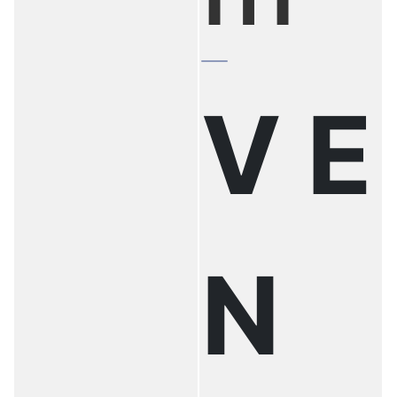
V E
N