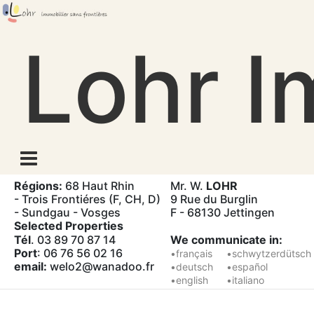
Skip
to
Lohr I
content
Régions:
68 Haut Rhin
Mr. W.
LOHR
- Trois Frontiéres (F, CH, D)
9 Rue du Burglin
- Sundgau - Vosges
F - 68130 Jettingen
Selected Properties
Tél
. 03 89 70 87 14
We communicate in:
Port
: 06 76 56 02 16
•français
•schwytzerdütsch
email:
welo2@wanadoo.fr
•deutsch
•español
•english
•italiano