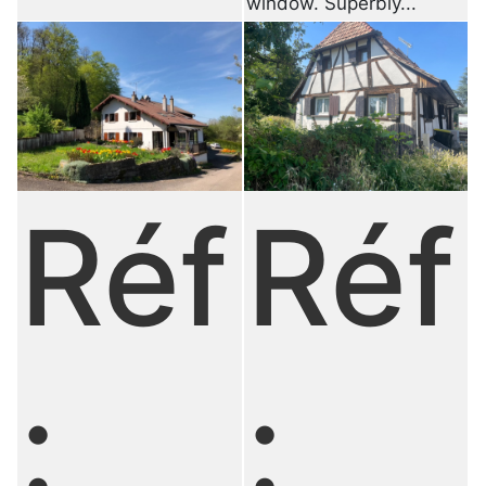
window. Superbly...
Réf
Réf
:
: