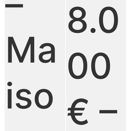
–
8.0
Ma
00
iso
€ –