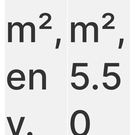
m²,
m²,
en
5.5
v.
0