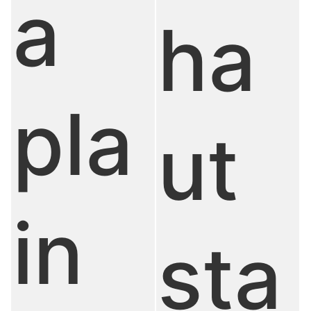
a
ha
pla
ut
in
sta