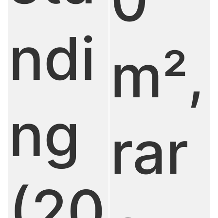
ndi
m²,
ng
rar
(20