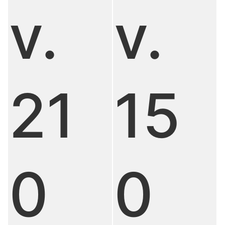
v.
v.
21
15
0
0