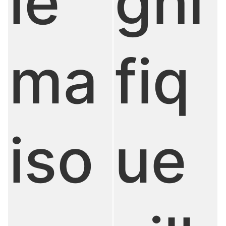
le
gni
ma
fiq
iso
ue