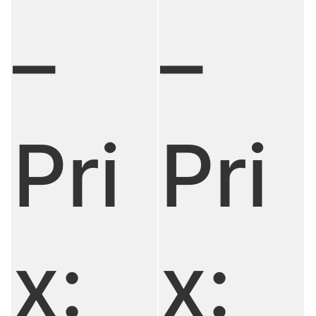
–
–
Pri
Pri
x:
x: