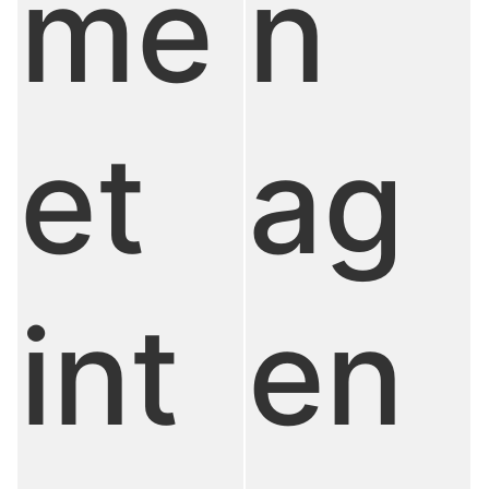
me
n
et
ag
int
en