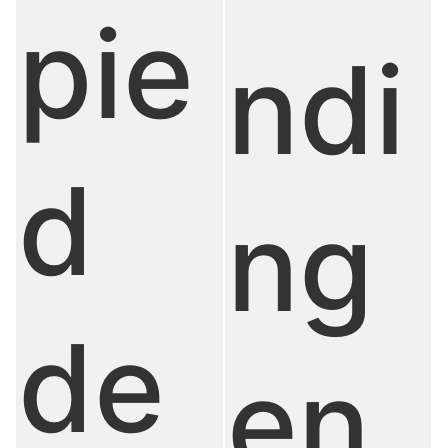
pie
ndi
d
ng
de
en