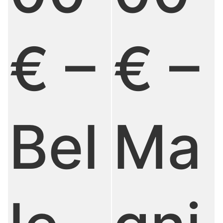
€ –
€ –
Bel
Ma