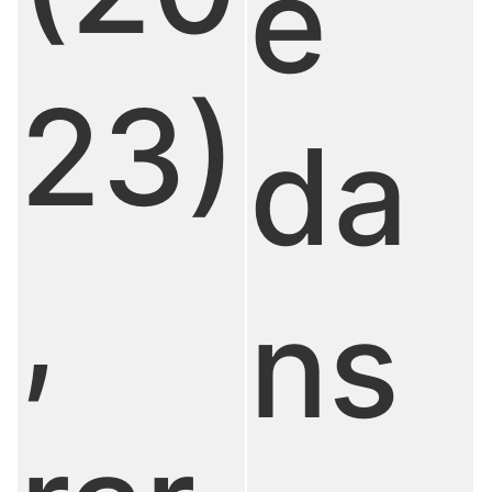
e
23)
da
,
ns