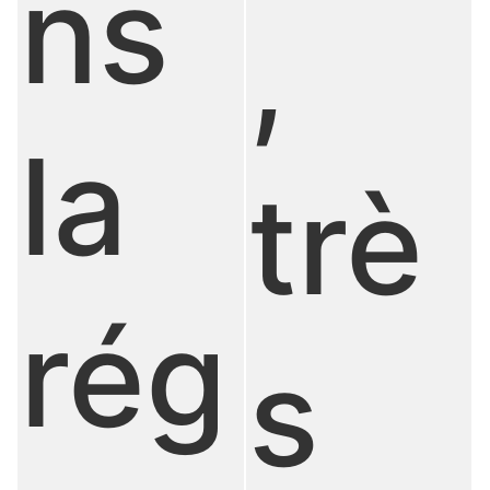
ns
,
la
trè
rég
s