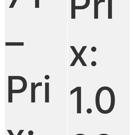
Pri
–
x:
Pri
1.0