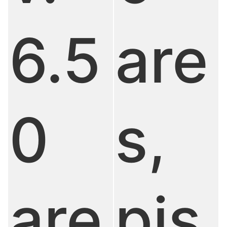
6.5
are
0
s,
are
pis