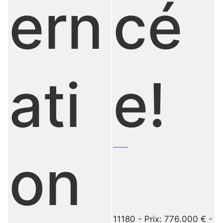
ern
cé
ati
e!
on
11180 - Prix: 776.000 € -