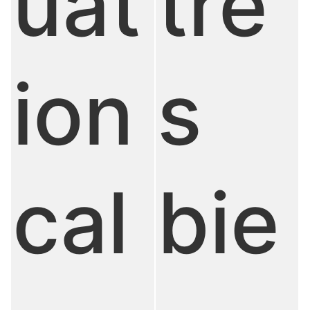
uat
trè
ion
s
cal
bie