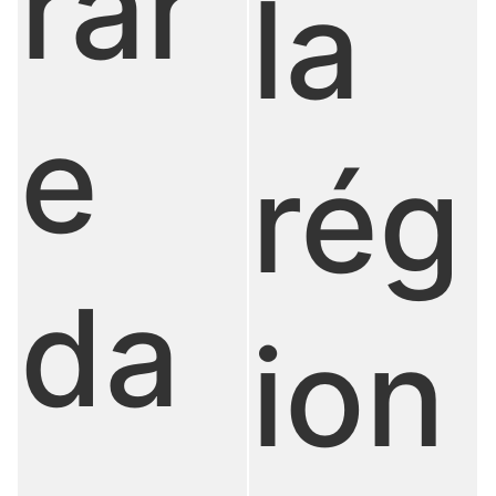
rar
la
e
rég
da
ion