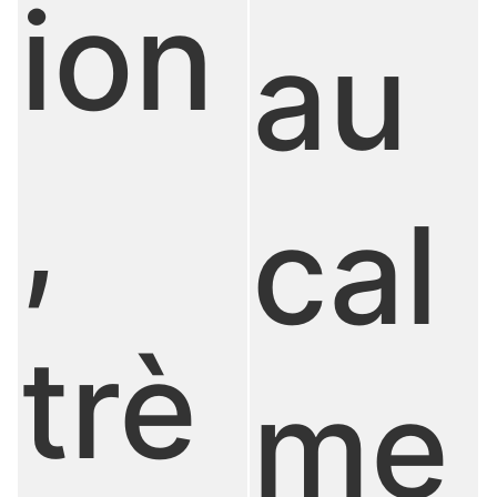
ion
au
,
cal
trè
me