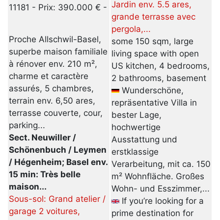
Jardin env. 5.5 ares,
11181 - Prix: 390.000 € -
grande terrasse avec
pergola,...
Proche Allschwil-Basel,
some 150 sqm, large
superbe maison familiale
living space with open
à rénover env. 210 m²,
US kitchen, 4 bedrooms,
charme et caractère
2 bathrooms, basement
assurés, 5 chambres,
Wunderschöne,
terrain env. 6,50 ares,
repräsentative Villa in
terrasse couverte, cour,
bester Lage,
parking...
hochwertige
Sect. Neuwiller /
Ausstattung und
Schönenbuch / Leymen
erstklassige
/ Hégenheim; Basel env.
Verarbeitung, mit ca. 150
15 min: Très belle
m² Wohnfläche. Großes
maison...
Wohn- und Esszimmer,...
Sous-sol: Grand atelier /
If you’re looking for a
garage 2 voitures,
prime destination for