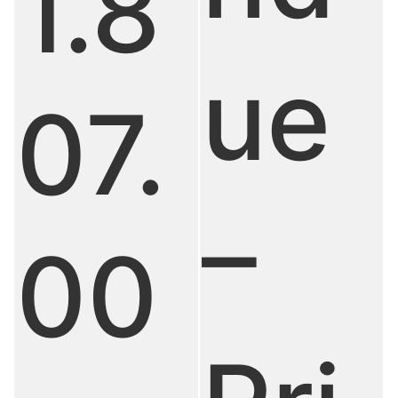
1.8
ue
07.
–
00