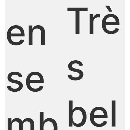
Trè
en
s
se
bel
mb