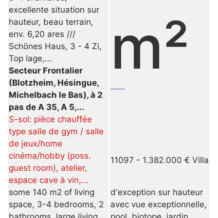
excellente situation sur
m²
hauteur, beau terrain,
env. 6,20 ares ///
Schönes Haus, 3 - 4 Zi,
Top lage,...
Secteur Frontalier
(Blotzheim, Hésingue,
Michelbach le Bas), à 2
pas de A 35, A 5,...
S-sol: pièce chauffée
type salle de gym / salle
de jeux/home
cinéma/hobby (poss.
11097 - 1.382.000 € Villa
guest room), atelier,
espace cave à vin,...
some 140 m2 of living
d'exception sur hauteur
space, 3-4 bedrooms, 2
avec vue exceptionnelle,
bathrooms, large living
pool, biotope, jardin,