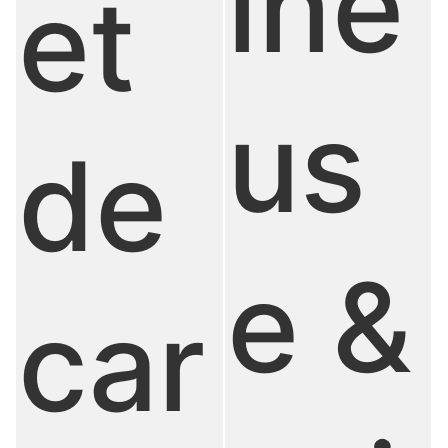
ine
et
us
de
e &
car