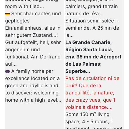
room with tiled...
palmiers, grand terrain
Sehr charmantes und
naturel de rêve.
gepflegtes
Situation semi-isolée +
Einfamilienhaus, alles in
semi aride. À 25 mn de
sehr gutem Zustand...!
la...
Gut aufgeteilt, hell, sehr
La Grande Canarie,
angenehm und
Région Santa Lucia,
funktional. Am Dorfrand
env. 35 mn de Aéroport
auf...
de Las Palmas:
A family home par
Superbe...
excellence located on a
Pas de circulation ni de
green and idyllic island
bruit! Que de la
to discover: welcoming
tranquillité, la nature,
home with a high level...
des crazy vues, que 1
voisins à distance....
Some 150 m² living
space, 4 - 5 roons, 1
apartment, annexe, pool,