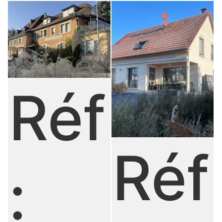
Réf
Réf
: