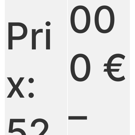
00
Pri
0 €
x:
–
52