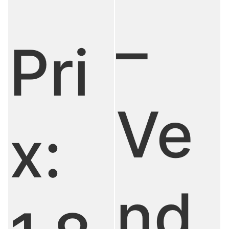
–
Pri
Ve
x:
nd