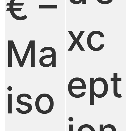
€ –
xc
Ma
ept
iso