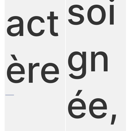
soi
act
gn
ère
ée,