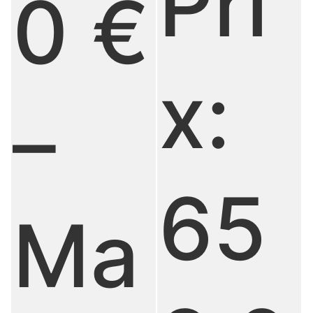
Pri
0 €
x:
–
65
Ma