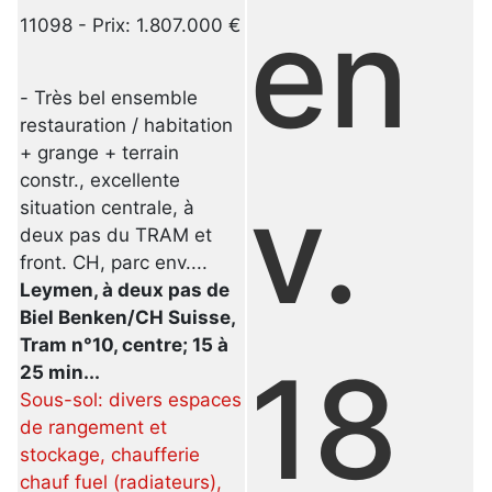
en
11098 - Prix: 1.807.000 €
- Très bel ensemble
restauration / habitation
+ grange + terrain
constr., excellente
v.
situation centrale, à
deux pas du TRAM et
front. CH, parc env....
Leymen, à deux pas de
Biel Benken/CH Suisse,
Tram n°10, centre; 15 à
18
25 min...
Sous-sol: divers espaces
de rangement et
stockage, chaufferie
chauf fuel (radiateurs),