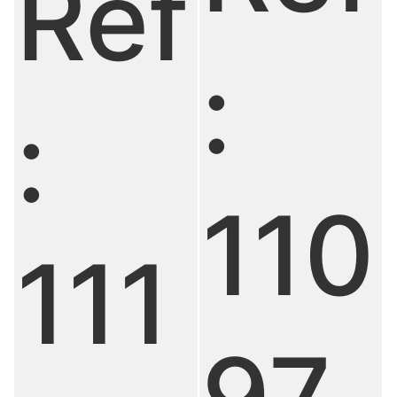
Réf
:
:
110
111