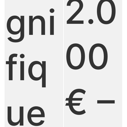
2.0
gni
00
fiq
€ –
ue