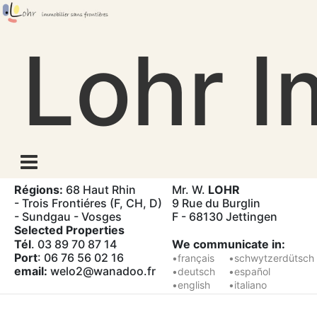
Skip
to
Lohr I
content
Régions:
68 Haut Rhin
Mr. W.
LOHR
- Trois Frontiéres (F, CH, D)
9 Rue du Burglin
- Sundgau - Vosges
F - 68130 Jettingen
Selected Properties
Tél
. 03 89 70 87 14
We communicate in:
Port
: 06 76 56 02 16
•français
•schwytzerdütsch
email:
welo2@wanadoo.fr
•deutsch
•español
•english
•italiano