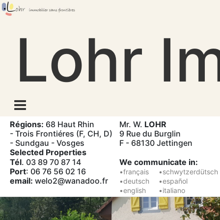
Skip
to
Lohr Im
content
Régions:
68 Haut Rhin
Mr. W.
LOHR
- Trois Frontiéres (F, CH, D)
9 Rue du Burglin
- Sundgau - Vosges
F - 68130 Jettingen
Selected Properties
Tél
. 03 89 70 87 14
We communicate in:
Port
: 06 76 56 02 16
•français
•schwytzerdütsch
email:
welo2@wanadoo.fr
•deutsch
•español
•english
•italiano