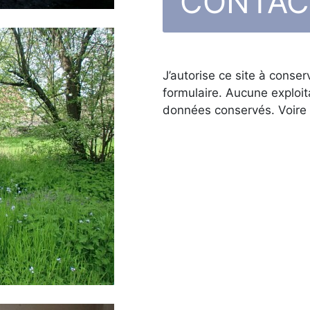
e
r
c
e
J’autorise ce site à cons
c
formulaire. Aucune exploit
h
données conservés. Voire
a
m
p
v
i
d
e
.