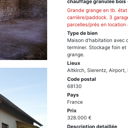
chauffage granulée bois +
Grande grange en tb. état 
carrière/paddock. 3 garage
parcelles/prés en location 
Type de bien
Maison d’habitation avec 
terminer. Stockage foin et p
grange.
Lieux
Altkirch, Sierentz, Airport,
Code postal
68130
Pays
France
Prix
328.000 €
Description detaillée