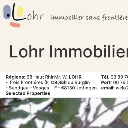
Skip
to
content
Lohr Immobilier
Régions:
68 Haut Rhin
Mr. W.
LOHR
Tél
. 03 89 7
- Trois Frontiéres (F, CH, D)
9 Rue du Burglin
Port
: 06 76 
- Sundgau - Vosges
F - 68130 Jettingen
email:
welo
Selected Properties