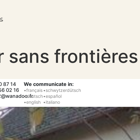
 sans frontières
0 87 14
We communicate in:
56 02 16
•français
•schwytzerdütsch
2@wanadoo.fr
•deutsch
•español
•english
•italiano