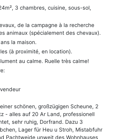
24m², 3 chambres, cuisine, sous-sol,
evaux, de la campagne à la recherche
des animaux (spécialement des chevaux).
dans la maison.
es (à proximité, en location).
olument au calme. Ruelle très calme!
e:
 vendeur
 einer schönen, großzügigen Scheune, 2
tz - alles auf 20 Ar Land, professionell
tet, sehr ruhig, Dorfrand. Dazu 3
übchen, Lager für Heu u Stroh, Mistabfuhr
hend Pachtweide unweit des Wohnhauses