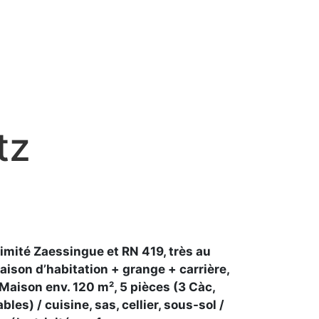
tz
ximité Zaessingue et RN 419, très au
ison d’habitation + grange + carrière,
 Maison env. 120 m², 5 pièces (3 Càc,
es) / cuisine, sas, cellier, sous-sol /