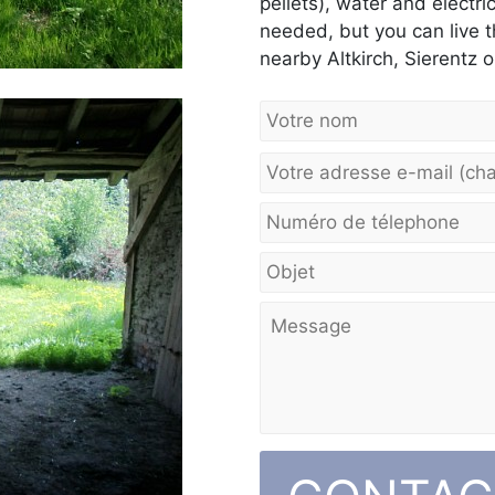
pellets), water and electri
needed, but you can live 
nearby Altkirch, Sierentz 
V
e
u
i
l
l
e
z
l
a
i
s
s