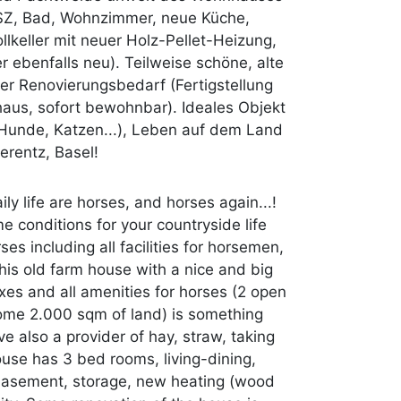
 SZ, Bad, Wohnzimmer, neue Küche,
llkeller mit neuer Holz-Pellet-Heizung,
 ebenfalls neu). Teilweise schöne, alte
r Renovierungsbedarf (Fertigstellung
aus, sofort bewohnbar). Ideales Objekt
, Hunde, Katzen...), Leben auf dem Land
erentz, Basel!
ly life are horses, and horses again...!
e conditions for your countryside life
es including all facilities for horsemen,
This old farm house with a nice and big
xes and all amenities for horses (2 open
l some 2.000 sqm of land) is something
ve also a provider of hay, straw, taking
use has 3 bed rooms, living-dining,
l basement, storage, new heating (wood