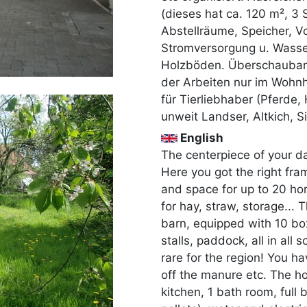
(dieses hat ca. 120 m², 3
Abstellräume, Speicher, Vo
Stromversorgung u. Wasser
Holzböden. Überschaubare
der Arbeiten nur im Wohnh
für Tierliebhaber (Pferde
unweit Landser, Altkich, Si
English
The centerpiece of your dai
Here you got the right fram
and space for up to 20 hors
for hay, straw, storage... 
barn, equipped with 10 bo
stalls, paddock, all in al
rare for the region! You ha
off the manure etc. The ho
kitchen, 1 bath room, ful